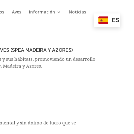
os
Aves
Información
Noticias
ES
AVES
(SPEA
MADEIRA
Y
AZORES)
es y sus hábitats, promoviendo un desarrollo
n Madeira y Azores.
mental y sin ánimo de lucro que se